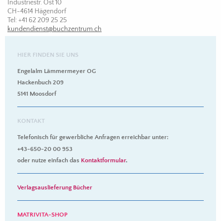
Industriestr. Ost 10
CH-4614 Hägendorf
Tel: +41 62 209 25 25
kundendienst@buchzentrum.ch
HIER FINDEN SIE UNS
Engelalm Lämmermeyer OG
Hackenbuch 209
5141 Moosdorf
KONTAKT
Telefonisch für gewerbliche Anfragen erreichbar unter:
+43-650-20 00 953
oder nutze einfach das
Kontaktformular
.
Verlagsauslieferung Bücher
MATRIVITA-SHOP